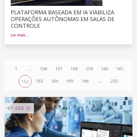
PLATAFORMA BASEADA EM IA VIABILIZA
OPERAÇÕES AUTÔNOMAS EM SALAS DE
CONTROLE
Ler mais…
1
...
156
157
158
159
160
161
163
164
165
166
...
232
162
07
DEZ
'21