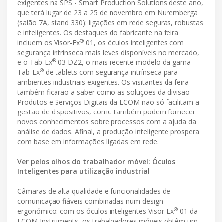
exigentes na SPS - Smart Production Solutions deste ano,
que terá lugar de 23 a 25 de novembro em Nuremberga
(salão 7A, stand 330): ligações em rede seguras, robustas
e inteligentes. Os destaques do fabricante na feira
®
incluem os Visor-Ex
01, os óculos inteligentes com
segurança intrínseca mais leves disponíveis no mercado,
®
e o Tab-Ex
03 DZ2, o mais recente modelo da gama
®
Tab-Ex
de tablets com segurança intrínseca para
ambientes industriais exigentes. Os visitantes da feira
também ficarão a saber como as soluções da divisão
Produtos e Serviços Digitais da ECOM não só facilitam a
gestão de dispositivos, como também podem fornecer
novos conhecimentos sobre processos com a ajuda da
análise de dados. Afinal, a produção inteligente prospera
com base em informações ligadas em rede.
Ver pelos olhos do trabalhador móvel: Óculos
Inteligentes para utilização industrial
Câmaras de alta qualidade e funcionalidades de
comunicação fiáveis combinadas num design
®
ergonómico: com os óculos inteligentes Visor-Ex
01 da
ECOM Instruments, os trabalhadores móveis obtêm um