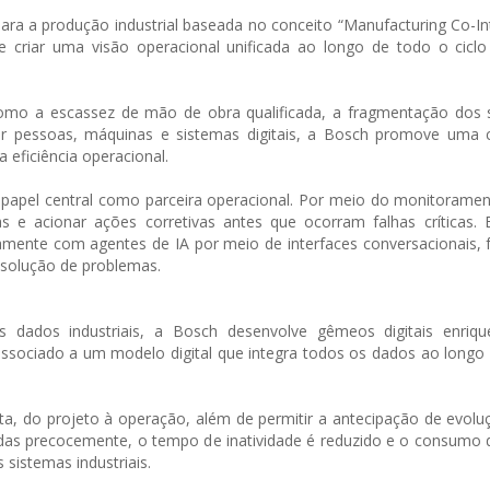
a a produção industrial baseada no conceito “Manufacturing Co-Int
 e criar uma visão operacional unificada ao longo de todo o cicl
omo a escassez de mão de obra qualificada, a fragmentação dos 
ar pessoas, máquinas e sistemas digitais, a Bosch promove uma 
 eficiência operacional.
um papel central como parceira operacional. Por meio do monitorame
s e acionar ações corretivas antes que ocorram falhas críticas.
amente com agentes de IA por meio de interfaces conversacionais, f
esolução de problemas.
 dados industriais, a Bosch desenvolve gêmeos digitais enriq
é associado a um modelo digital que integra todos os dados ao longo 
a, do projeto à operação, além de permitir a antecipação de evolu
das precocemente, o tempo de inatividade é reduzido e o consumo 
sistemas industriais.