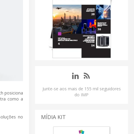
Junte-se aos mais de 155 mil seguidores
ch posiciona
do IMP
stra como a
MÍDIA KIT
soluções no