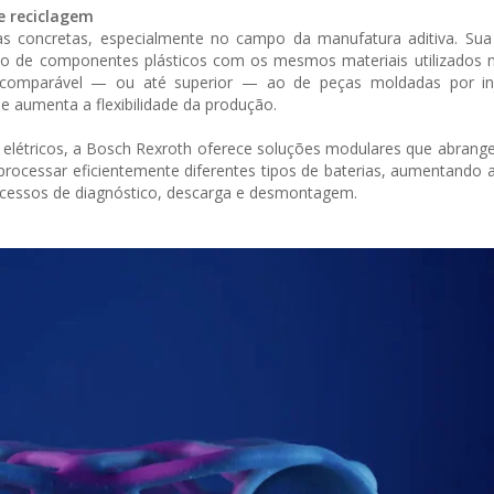
e reciclagem
s concretas, especialmente no campo da manufatura aditiva. Sua
ção de componentes plásticos com os mesmos materiais utilizados 
comparável — ou até superior — ao de peças moldadas por in
e aumenta a flexibilidade da produção.
 elétricos, a Bosch Rexroth oferece soluções modulares que abran
rocessar eficientemente diferentes tipos de baterias, aumentando 
processos de diagnóstico, descarga e desmontagem.