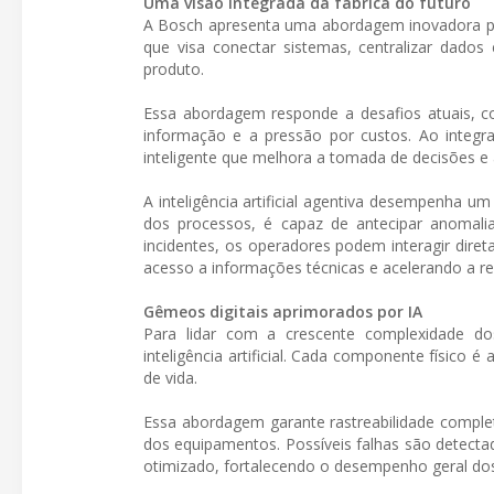
Uma visão integrada da fábrica do futuro
A Bosch apresenta uma abordagem inovadora par
que visa conectar sistemas, centralizar dados
produto.
Essa abordagem responde a desafios atuais, c
informação e a pressão por custos. Ao integr
inteligente que melhora a tomada de decisões e a
A inteligência artificial agentiva desempenha 
dos processos, é capaz de antecipar anomalia
incidentes, os operadores podem interagir diret
acesso a informações técnicas e acelerando a r
Gêmeos digitais aprimorados por IA
Para lidar com a crescente complexidade dos
inteligência artificial. Cada componente físico 
de vida.
Essa abordagem garante rastreabilidade complet
dos equipamentos. Possíveis falhas são detecta
otimizado, fortalecendo o desempenho geral dos 