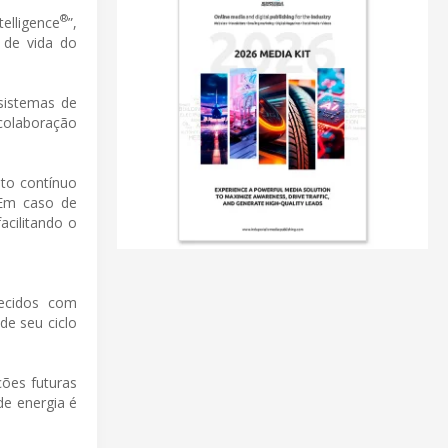
®
elligence
”,
o de vida do
sistemas de
colaboração
nto contínuo
 Em caso de
acilitando o
uecidos com
de seu ciclo
ções futuras
de energia é