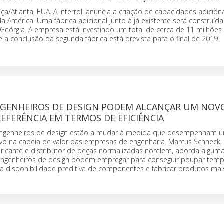
íça/Atlanta, EUA. A Interroll anuncia a criação de capacidades adicion
 América. Uma fábrica adicional junto à já existente será construíd
 Geórgia. A empresa está investindo um total de cerca de 11 milhões
a conclusão da segunda fábrica está prevista para o final de 2019.
GENHEIROS DE DESIGN PODEM ALCANÇAR UM NOV
EFERÊNCIA EM TERMOS DE EFICIÊNCIA
engenheiros de design estão a mudar à medida que desempenham 
ivo na cadeia de valor das empresas de engenharia. Marcus Schneck,
bricante e distributor de peças normalizadas norelem, aborda algum
 engenheiros de design podem empregar para conseguir poupar tem
r a disponibilidade preditiva de componentes e fabricar produtos mais