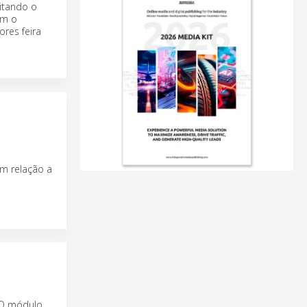
itando o
om o
res feira
em relação a
. O módulo