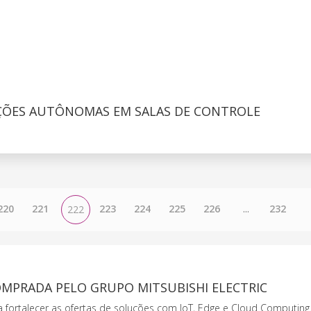
AÇÕES AUTÔNOMAS EM SALAS DE CONTROLE
220
221
223
224
225
226
...
232
222
OMPRADA PELO GRUPO MITSUBISHI ELECTRIC
a fortalecer as ofertas de soluções com IoT, Edge e Cloud Computing