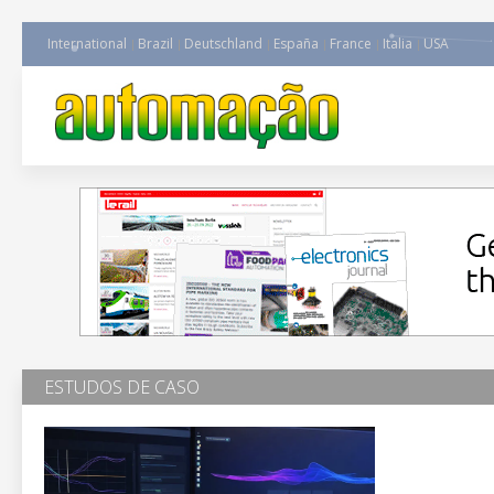
International
Brazil
Deutschland
España
France
Italia
USA
ESTUDOS DE CASO