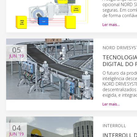
opcional NORD S
seguras. Em com
de forma confiáve
Ler mais…
05
NORD DRIVESY
JUN
'19
TECNOLOGIA
DIGITAL DO
O futuro da prod
inteligência des
NORD DRIVESYSTE
descentralizados
exigida, e integra
Ler mais…
04
INTERROLL
JUN
'19
INTERROLL 