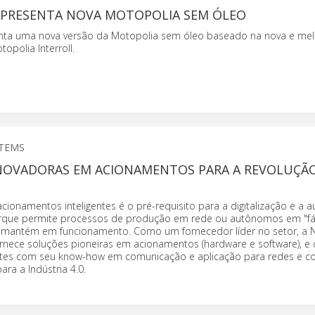
APRESENTA NOVA MOTOPOLIA SEM ÓLEO
senta uma nova versão da Motopolia sem óleo baseado na nova e me
opolia Interroll.
STEMS
NOVADORAS EM ACIONAMENTOS PARA A REVOLUÇÃ
cionamentos inteligentes é o pré-requisito para a digitalização e a
rque permite processos de produção em rede ou autônomos em "fá
os mantém em funcionamento. Como um fornecedor líder no setor, a
nece soluções pioneiras em acionamentos (hardware e software), e 
entes com seu know-how em comunicação e aplicação para redes e c
ra a Indústria 4.0.