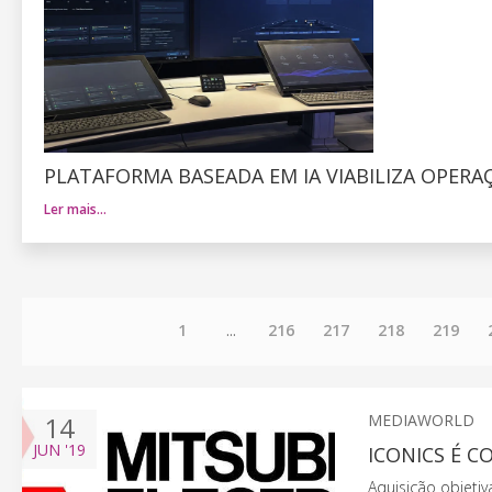
PLATAFORMA BASEADA EM IA VIABILIZA OPER
Ler mais…
1
...
216
217
218
219
14
MEDIAWORLD
JUN
'19
ICONICS É C
Aquisição objetiv