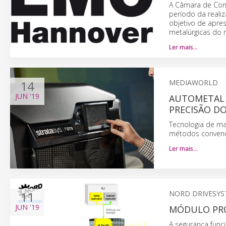
A Câmara de Comé
período da real
objetivo de apre
metalúrgicas do
Ler mais…
14
MEDIAWORLD
JUN
'19
AUTOMETAL 
PRECISÃO D
Tecnologia de ma
métodos convenc
Ler mais…
11
NORD DRIVESY
JUN
'19
MÓDULO PRO
A segurança func