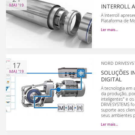
MAI
'19
INTERROLL 
A Interroll apre
Plataforma de Mot
Ler mais…
17
NORD DRIVESY
MAI
'19
SOLUÇÕES I
DIGITAL
A tecnologia em a
da produção, po
inteligentes" e 
DRIVESYSTEMS for
suporte aos cli
seus ambientes pa
Ler mais…