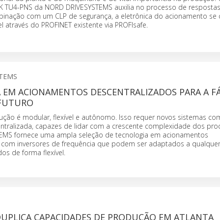
K TU4-PNS da NORD DRIVESYSTEMS auxilia no processo de respostas
binação com um CLP de segurança, a eletrônica do acionamento se
l através do PROFINET existente via PROFIsafe.
STEMS
 EM ACIONAMENTOS DESCENTRALIZADOS PARA A FÁ
 FUTURO
ução é modular, flexível e autônomo. Isso requer novos sistemas co
centralizada, capazes de lidar com a crescente complexidade dos pro
MS fornece uma ampla seleção de tecnologia em acionamentos
 com inversores de frequência que podem ser adaptados a qualquer
dos de forma flexível.
DUPLICA CAPACIDADES DE PRODUÇÃO EM ATLANTA