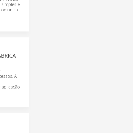
 simples e
 comunica
BRICA
m
cessos. A
 aplicação