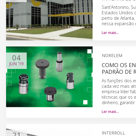
Sant’Antonino, Su
Estados Unidos da
perto de Atlanta,
nessa expansão e 
Ler mais…
04
NORELEM
JUN
'19
COMO OS EN
PADRÃO DE R
As funções dos 
cada vez mais at
empresa líder fa
técnicas que os
dinheiro, garanti
Ler mais…
21
INTERROLL