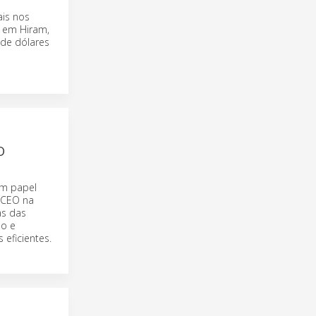
ais nos
a em Hiram,
 de dólares
O
um papel
 CEO na
as das
po e
 eficientes.