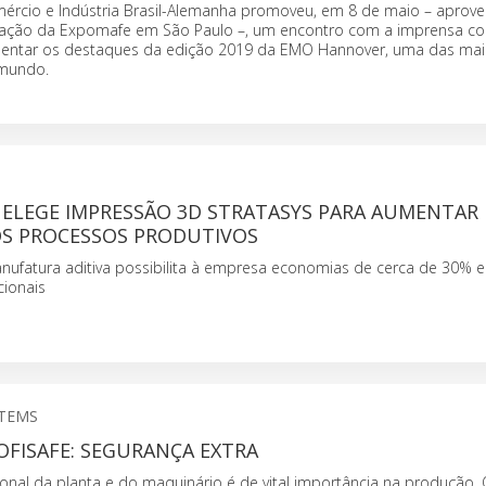
rcio e Indústria Brasil-Alemanha promoveu, em 8 de maio – aprove
ização da Expomafe em São Paulo –, um encontro com a imprensa c
sentar os destaques da edição 2019 da EMO Hannover, uma das maio
 mundo.
ELEGE IMPRESSÃO 3D STRATASYS PARA AUMENTAR
OS PROCESSOS PRODUTIVOS
nufatura aditiva possibilita à empresa economias de cerca de 30% 
ionais
STEMS
FISAFE: SEGURANÇA EXTRA
ional da planta e do maquinário é de vital importância na produção