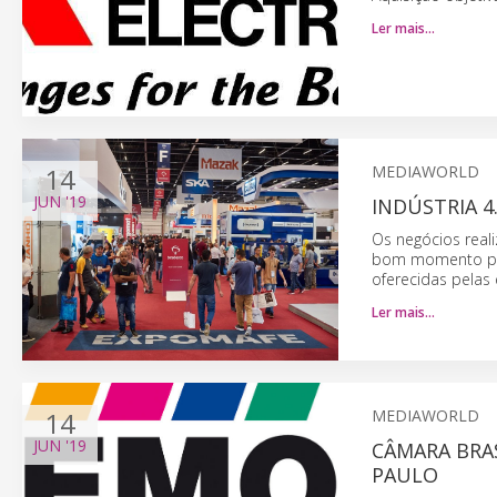
Ler mais…
14
MEDIAWORLD
JUN
'19
INDÚSTRIA 4
Os negócios real
bom momento para
oferecidas pelas
Ler mais…
14
MEDIAWORLD
JUN
'19
CÂMARA BRA
PAULO