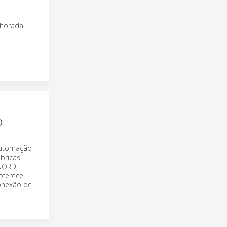
lhorada
O
 automação
bricas
 NORD
oferece
onexão de