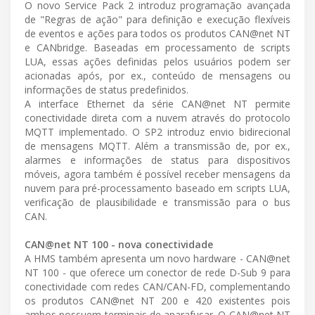
O novo Service Pack 2 introduz programação avançada
de "Regras de ação" para definição e execução flexíveis
de eventos e ações para todos os produtos CAN@net NT
e CANbridge. Baseadas em processamento de scripts
LUA, essas ações definidas pelos usuários podem ser
acionadas após, por ex., conteúdo de mensagens ou
informações de status predefinidos.
A interface Ethernet da série CAN@net NT permite
conectividade direta com a nuvem através do protocolo
MQTT implementado. O SP2 introduz envio bidirecional
de mensagens MQTT. Além a transmissão de, por ex.,
alarmes e informações de status para dispositivos
móveis, agora também é possível receber mensagens da
nuvem para pré-processamento baseado em scripts LUA,
verificação de plausibilidade e transmissão para o bus
CAN.
CAN@net NT 100 - nova conectividade
A HMS também apresenta um novo hardware - CAN@net
NT 100 - que oferece um conector de rede D-Sub 9 para
conectividade com redes CAN/CAN-FD, complementando
os produtos CAN@net NT 200 e 420 existentes pois
ambos possuem terminais de aparafusar. O CAN@net NT