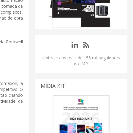
de automação
 a tomada de
 complexos,
mão de obra
da Rockwell
Junte-se aos mais de 155 mil seguidores
do IMP
tomation, a
MÍDIA KIT
mpetitivo. O
stão criando
tividade de