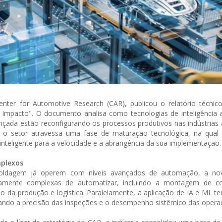
ter for Automotive Research (CAR), publicou o relatório técnic
Impacto". O documento analisa como tecnologias de inteligência arti
ada estão reconfigurando os processos produtivos nas indústrias 
e o setor atravessa uma fase de maturação tecnológica, na qual
 inteligente para a velocidade e a abrangência da sua implementação.
plexos
 soldagem já operem com níveis avançados de automação, a n
icamente complexas de automatizar, incluindo a montagem de 
o da produção e logística. Paralelamente, a aplicação de IA e ML t
ando a precisão das inspeções e o desempenho sistêmico das opera