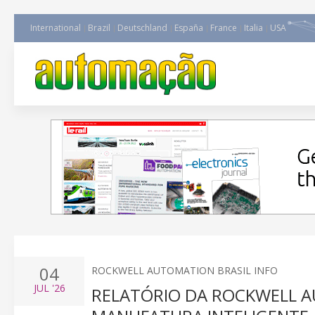
International
Brazil
Deutschland
España
France
Italia
USA
04
ROCKWELL AUTOMATION BRASIL INFO
JUL
'26
RELATÓRIO DA ROCKWELL A