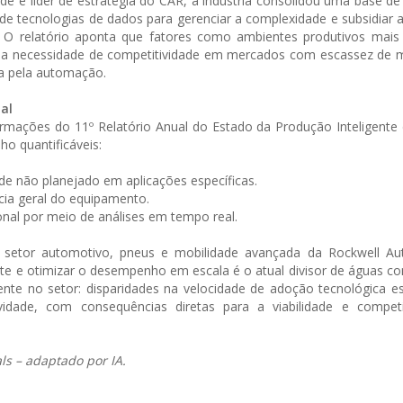
ade e líder de estratégia do CAR, a indústria consolidou uma base 
e tecnologias de dados para gerenciar a complexidade e subsidiar
. O relatório aponta que fatores como ambientes produtivos mais
 e a necessidade de competitividade em mercados com escassez de 
da pela automação.
al
mações do 11º Relatório Anual do Estado da Produção Inteligente 
o quantificáveis:
e não planejado em aplicações específicas.
ia geral do equipamento.
al por meio de análises em tempo real.
o setor automotivo, pneus e mobilidade avançada da Rockwell Au
te e otimizar o desempenho em escala é o atual divisor de águas co
ente no setor: disparidades na velocidade de adoção tecnológica e
ividade, com consequências diretas para a viabilidade e competi
ls – adaptado por IA.