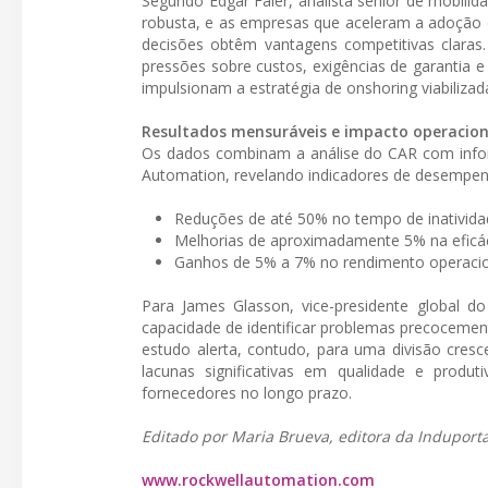
Segundo Edgar Faler, analista sênior de mobilid
robusta, e as empresas que aceleram a adoção d
decisões obtêm vantagens competitivas claras
pressões sobre custos, exigências de garantia
impulsionam a estratégia de onshoring viabiliza
Resultados mensuráveis e impacto operacion
Os dados combinam a análise do CAR com infor
Automation, revelando indicadores de desempenh
Reduções de até 50% no tempo de inatividad
Melhorias de aproximadamente 5% na eficác
Ganhos de 5% a 7% no rendimento operacion
Para James Glasson, vice-presidente global d
capacidade de identificar problemas precocemen
estudo alerta, contudo, para uma divisão cresc
lacunas significativas em qualidade e produt
fornecedores no longo prazo.
Editado por Maria Brueva, editora da Induporta
www.rockwellautomation.com