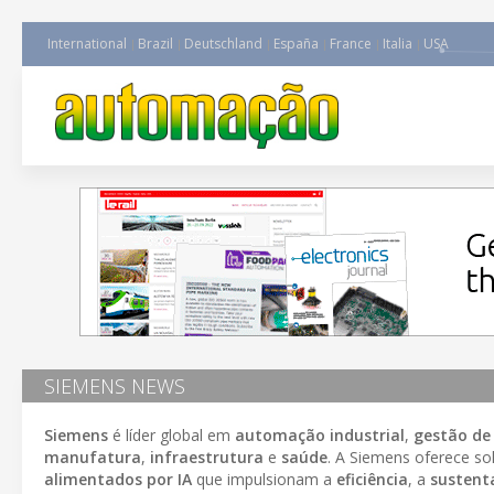
International
Brazil
Deutschland
España
France
Italia
USA
SIEMENS NEWS
Siemens
é líder global em
automação industrial
,
gestão de
manufatura
,
infraestrutura
e
saúde
. A Siemens oferece s
alimentados por IA
que impulsionam a
eficiência
, a
sustent