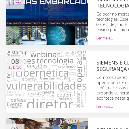
JUL
'20
TECNOLOGIA
Colocar no merca
tecnologias. Ess
(Fatec) de Jundia
ensino para inic
Ler mais…
08
SIEMENS E 
JUL
'20
SEGURANÇA 
Como os líderes 
operacional? E q
indústria? Essas 
expondo vulnerab
acontece nesta qua
Ler mais…
06