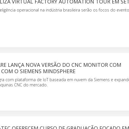
ALIZA VIRTUAL FACTORY AUTOMATION TOUR EM S
teligência operacional na indústria brasileira serão os focos do evento
RE LANÇA NOVA VERSÃO DO CNC MONITOR COM
 COM O SIEMENS MINDSPHERE
egra com plataforma de IoT baseada em nuvem da Siemens e expand
quinas CNC do mercado.
FATEC OFERECEM CURSO DE GRADUAÇÃO FOCADO E