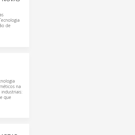
as
Tecnologia
ção de
cnologia
rnéticos na
industriais:
 e que