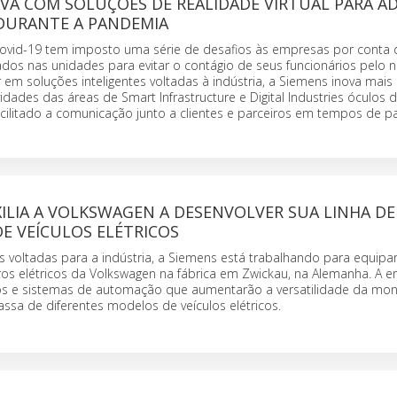
OVA COM SOLUÇÕES DE REALIDADE VIRTUAL PARA A
 DURANTE A PANDEMIA
ovid-19 tem imposto uma série de desafios às empresas por conta 
ados nas unidades para evitar o contágio de seus funcionários pelo 
r em soluções inteligentes voltadas à indústria, a Siemens inova mai
vidades das áreas de Smart Infrastructure e Digital Industries óculos 
facilitado a comunicação junto a clientes e parceiros em tempos de 
ILIA A VOLKSWAGEN A DESENVOLVER SUA LINHA DE
E VEÍCULOS ELÉTRICOS
 voltadas para a indústria, a Siemens está trabalhando para equipar
os elétricos da Volkswagen na fábrica em Zwickau, na Alemanha. A e
os e sistemas de automação que aumentarão a versatilidade da mo
ssa de diferentes modelos de veículos elétricos.