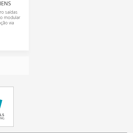
MENS
ro saídas
são modular
ção via