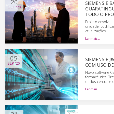
20
SIEMENS E 
OCT
'20
GUARATINGU
TODO O PRO
Projeto envolveu
unidade, codifica
atualizações.
Ler mais…
05
SIEMENS E J
SEP
'20
COM USO DE
Novo software Cv
farmacêutica. Tr
dados central e o
Ler mais…