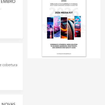
ETEMBRO
.
e cobertura
M NOVAS