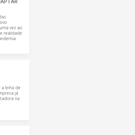
DAPTAR
das
novo
s uma vez ao
de realidade
pandemia.
 a linha de
mpresa já
ntadora na