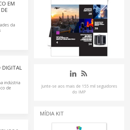
CO EM
 DE
dades da
s
 DIGITAL
a indústria
Junte-se aos mais de 155 mil seguidores
nco de
do IMP
MÍDIA KIT