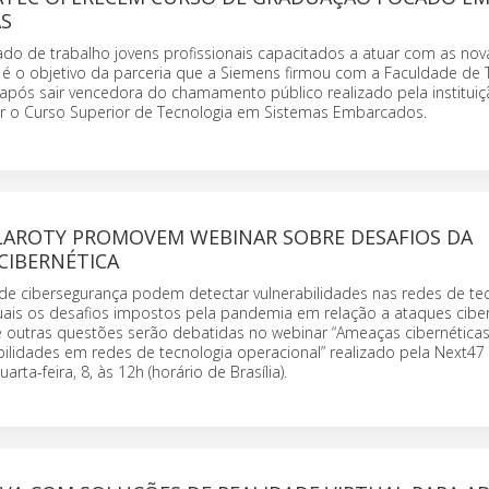
S
do de trabalho jovens profissionais capacitados a atuar com as nov
e é o objetivo da parceria que a Siemens firmou com a Faculdade de 
í após sair vencedora do chamamento público realizado pela institui
iar o Curso Superior de Tecnologia em Sistemas Embarcados.
CLAROTY PROMOVEM WEBINAR SOBRE DESAFIOS DA
CIBERNÉTICA
de cibersegurança podem detectar vulnerabilidades nas redes de te
uais os desafios impostos pela pandemia em relação a ataques cibe
e outras questões serão debatidas no webinar “Ameaças cibernéticas 
ilidades em redes de tecnologia operacional” realizado pela Next47
rta-feira, 8, às 12h (horário de Brasília).