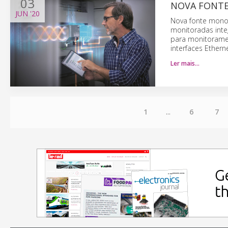
03
NOVA FONTE
JUN
'20
Nova fonte monof
monitoradas inte
para monitoramen
interfaces Ethern
Ler mais…
1
...
6
7