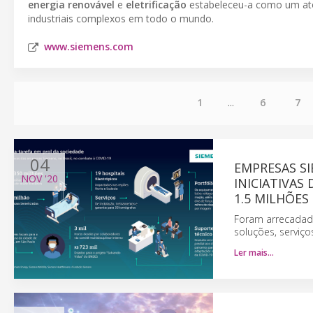
energia renovável
e
eletrificação
estabeleceu-a como um ator
industriais complexos em todo o mundo.
www.siemens.com
1
...
6
7
04
EMPRESAS S
NOV
'20
INICIATIVAS
1.5 MILHÕES
Foram arrecadado
soluções, serviç
Ler mais…