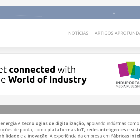
NOTÍCIAS
ARTIGOS APROFUNDA
 energia
e
tecnologias de digitalização
, apoiando indústrias como
oluções de ponta, como
plataformas IoT
,
redes inteligentes
e
sis
abilidade
e a
inovação
. A experiência da empresa em
fábricas inte