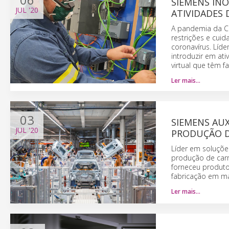
SIEMENS IN
JUL
'20
ATIVIDADES
A pandemia da C
restrições e cuid
coronavírus. Líde
introduzir em ati
virtual que têm 
Ler mais…
03
SIEMENS AUX
JUL
'20
PRODUÇÃO D
Líder em soluções
produção de carr
forneceu produt
fabricação em ma
Ler mais…