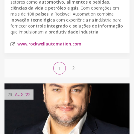
setores como
automotivo
,
alimentos e bebidas
,
ciências da vida
e
petróleo e gás
. Com operações em
mais de
100 países
, a Rockwell Automation combina
inovação tecnológica
com experiência na indústria para
fornecer
controle integrado
e
soluções de informação
que impulsionam a
produtividade industrial
.
www.rockwellautomation.com
2
1
23
AUG
'22