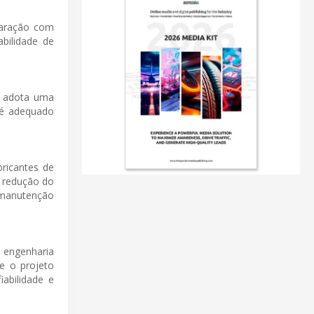
paração com
bilidade de
e adota uma
o é adequado
ricantes de
 redução do
a manutenção
a engenharia
e o projeto
iabilidade e