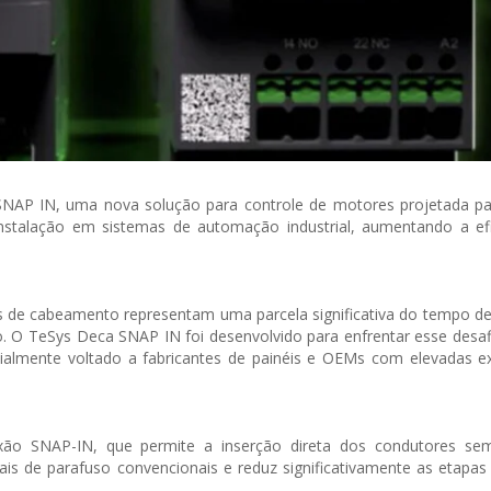
SNAP IN, uma nova solução para controle de motores projetada par
talação em sistemas de automação industrial, aumentando a efi
des de cabeamento representam uma parcela significativa do tempo
o. O TeSys Deca SNAP IN foi desenvolvido para enfrentar esse desa
ialmente voltado a fabricantes de painéis e OEMs com elevadas ex
xão SNAP-IN, que permite a inserção direta dos condutores s
is de parafuso convencionais e reduz significativamente as etapa