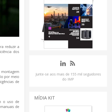
a reduzir a
ciência dos
 de montagem
Junte-se aos mais de 155 mil seguidores
fio por meio
do IMP
igências de
MÍDIA KIT
em o uso de
s manuais de