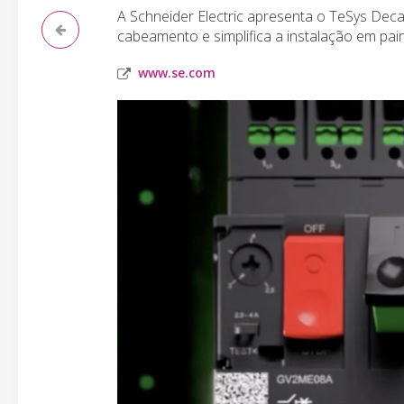
A Schneider Electric apresenta o TeSys De
cabeamento e simplifica a instalação em painé
www.se.com