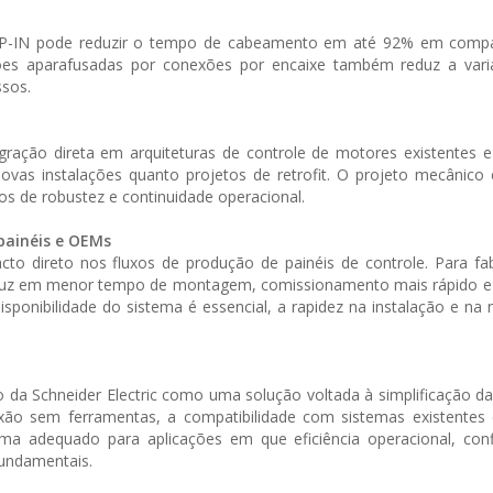
NAP-IN pode reduzir o tempo de cabeamento em até 92% em com
exões aparafusadas por conexões por encaixe também reduz a varia
ssos.
gração direta em arquiteturas de controle de motores existentes 
novas instalações quanto projetos de retrofit. O projeto mecânic
os de robustez e continuidade operacional.
painéis e OEMs
 direto nos fluxos de produção de painéis de controle. Para fab
traduz em menor tempo de montagem, comissionamento mais rápido e
disponibilidade do sistema é essencial, a rapidez na instalação e n
 da Schneider Electric como uma solução voltada à simplificação d
xão sem ferramentas, a compatibilidade com sistemas existentes 
ema adequado para aplicações em que eficiência operacional, conf
fundamentais.