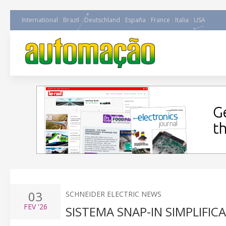
International
Brazil
Deutschland
España
France
Italia
USA
03
SCHNEIDER ELECTRIC NEWS
FEV
'26
SISTEMA SNAP-IN SIMPLIFI