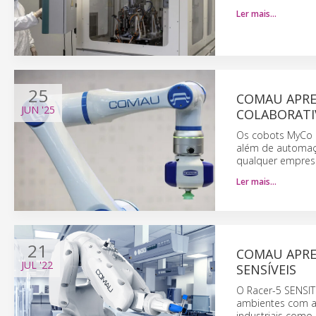
Ler mais…
25
COMAU APRES
JUN
'25
COLABORATI
Os cobots MyCo d
além de automaçã
qualquer empres
Ler mais…
21
COMAU APRE
JUL
'22
SENSÍVEIS
O Racer-5 SENSIT
ambientes com al
industriais como 