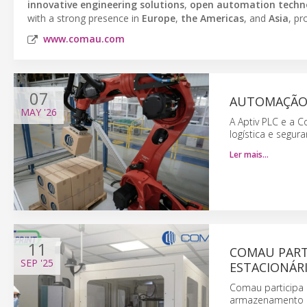
innovative engineering solutions
,
open automation techn
with a strong presence in
Europe
,
the Americas
, and
Asia
, pr
www.comau.com
07
AUTOMAÇÃO 
MAY
'26
A Aptiv PLC e a
logística e segu
Ler mais…
11
COMAU PARTI
SEP
'25
ESTACIONÁR
Comau participa 
armazenamento res