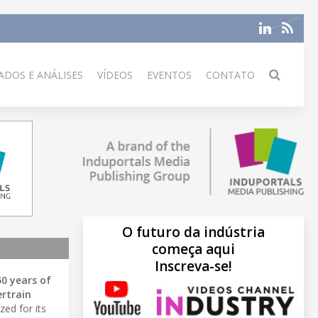
DOS E ANÁLISES
VÍDEOS
EVENTOS
CONTATO
O futuro da indústria
começa aqui
Inscreva-se!
50 years of
rtrain
zed for its