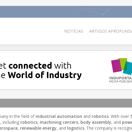
NOTÍCIAS
ARTIGOS APROFUNDA
pany in the field of
industrial automation
and
robotics
. With over
, including
robotics
,
machining centers
,
body assembly
, and
powe
erospace
,
renewable energy
, and
logistics
. The company is recogni