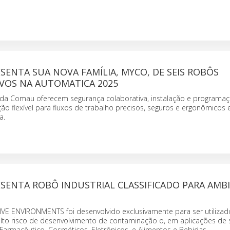
ENTA SUA NOVA FAMÍLIA, MYCO, DE SEIS ROBÔS
VOS NA AUTOMATICA 2025
a Comau oferecem segurança colaborativa, instalação e programaç
o flexível para fluxos de trabalho precisos, seguros e ergonômicos
a.
SENTA ROBÔ INDUSTRIAL CLASSIFICADO PARA AMB
IVE ENVIRONMENTS foi desenvolvido exclusivamente para ser utiliza
to risco de desenvolvimento de contaminação o, em aplicações de 
Farmacêutico, Cosméticos, Eletrônicos, e Alimentos e Bebidas.