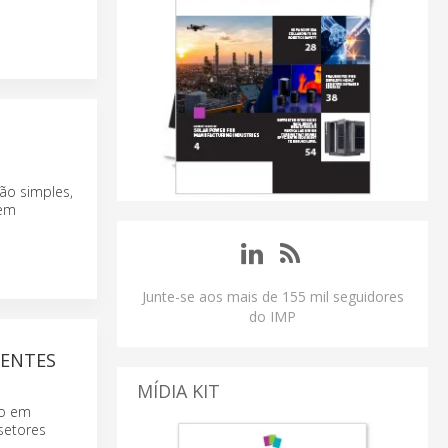
ão simples,
 em
Junte-se aos mais de 155 mil seguidores
do IMP
IENTES
MÍDIA KIT
do em
setores