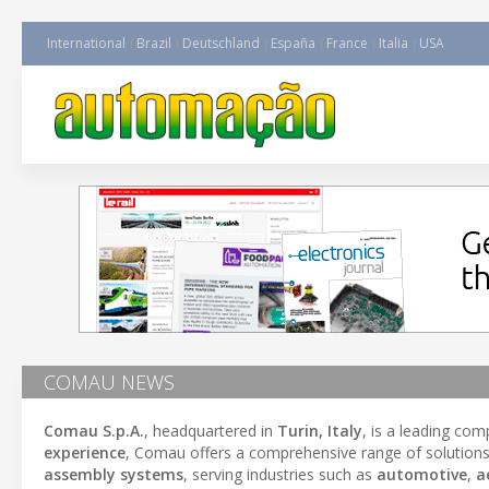
International
Brazil
Deutschland
España
France
Italia
USA
COMAU NEWS
Comau S.p.A.
, headquartered in
Turin, Italy
, is a leading com
experience
, Comau offers a comprehensive range of solutions
assembly systems
, serving industries such as
automotive
,
a