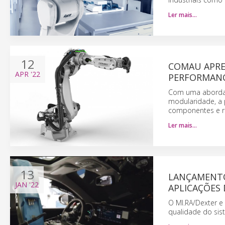
Ler mais…
12
COMAU APRE
APR
'22
PERFORMAN
Com uma abordage
modularidade, a p
componentes e re
Ler mais…
13
LANÇAMENTO
JAN
'22
APLICAÇÕES
O MI.RA/Dexter e 
qualidade do sis