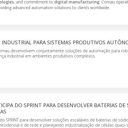
ologies
, and commitment to
digital manufacturing
. Comau operate
oviding advanced automation solutions to clients worldwide.
INDUSTRIAL PARA SISTEMAS PRODUTIVOS AUTÔ
 Comau desenvolvem conjuntamente soluções de automação para robó
rança industrial em ambientes produtivos complexos.
CIPA DO SPRINT PARA DESENVOLVER BATERIAS DE
IAS
do SPRINT para desenvolver soluções escaláveis de baterias de sódi
idencial e de rede e planejando industrialização de células quasi-s