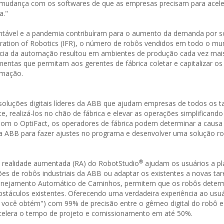
 mudança com os softwares de que as empresas precisam para acele
a."
stentável e a pandemia contribuíram para o aumento da demanda por 
ration of Robotics (IFR), o número de robôs vendidos em todo o m
ência da automação resultou em ambientes de produção cada vez mai
ntas que permitam aos gerentes de fábrica coletar e capitalizar os
omação.
soluções digitais líderes da ABB que ajudam empresas de todos os 
e, realizá-los no chão de fábrica e elevar as operações simplificand
. Com o OptiFact, os operadores de fábrica podem determinar a causa 
a ABB para fazer ajustes no programa e desenvolver uma solução ro
®
e realidade aumentada (RA) do RobotStudio
ajudam os usuários a pl
ões de robôs industriais da ABB ou adaptar os existentes a novas tar
lanejamento Automático de Caminhos, permitem que os robôs deter
obstáculos existentes. Oferecendo uma verdadeira experiência ao usu
ue você obtém") com 99% de precisão entre o gêmeo digital do robô e
celera o tempo de projeto e comissionamento em até 50%.