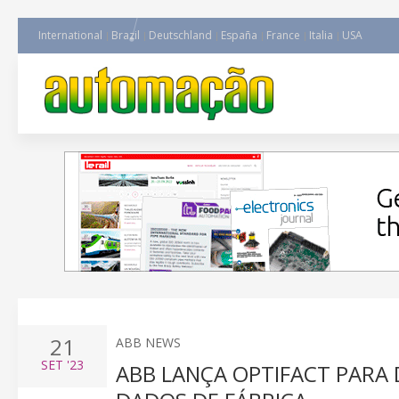
International
Brazil
Deutschland
España
France
Italia
USA
21
ABB NEWS
SET
'23
ABB LANÇA OPTIFACT PARA