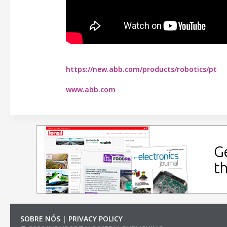
https://new.abb.com/products/robotics/pt
www.abb.com
SOBRE NÓS
|
PRIVACY POLICY