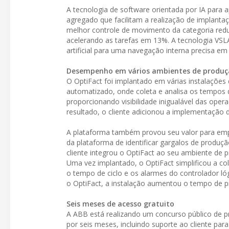
A tecnologia de software orientada por IA para 
agregado que facilitam a realização de implant
melhor controle de movimento da categoria redu
acelerando as tarefas em 13%. A tecnologia VSLA
artificial para uma navegação interna precisa e
Desempenho em vários ambientes de produ
O OptiFact foi implantado em várias instalaçõe
automatizado, onde coleta e analisa os tempos 
proporcionando visibilidade inigualável das op
resultado, o cliente adicionou a implementação
A plataforma também provou seu valor para emp
da plataforma de identificar gargalos de produç
cliente integrou o OptiFact ao seu ambiente de 
Uma vez implantado, o OptiFact simplificou a co
o tempo de ciclo e os alarmes do controlador ló
o OptiFact, a instalação aumentou o tempo de 
Seis meses de acesso gratuito
A ABB está realizando um concurso público de p
por seis meses, incluindo suporte ao cliente par