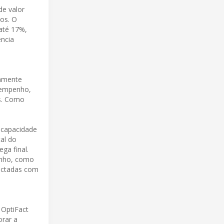
de valor
os. O
até 17%,
ência
tamente
sempenho,
as. Como
 capacidade
al do
ga final.
penho, como
tectadas com
 OptiFact
orar a