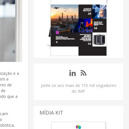
lização e a
iem e
ores de
Junte-se aos mais de 155 mil seguidores
 de
do IMP
ndo que a
MÍDIA KIT
scam
do
obótica.