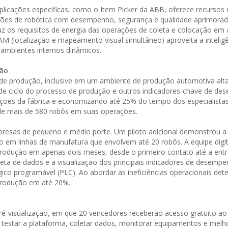
aplicações específicas, como o Item Picker da ABB, oferece recursos 
ações de robótica com desempenho, segurança e qualidade aprimorad
z os requisitos de energia das operações de coleta e colocação em 
M (localização e mapeamento visual simultâneo) aproveita a intelig
m ambientes internos dinâmicos.
ção
s de produção, inclusive em um ambiente de produção automotiva al
de ciclo do processo de produção e outros indicadores-chave de de
erações da fábrica e economizando até 25% do tempo dos especialist
 de mais de 580 robôs em suas operações.
resas de pequeno e médio porte. Um piloto adicional demonstrou a
ão em linhas de manufatura que envolvem até 20 robôs. A equipe digit
produção em apenas dois meses, desde o primeiro contato até a entre
leta de dados e a visualização dos principais indicadores de desem
gico programável (PLC). Ao abordar as ineficiências operacionais de
produção em até 20%.
ré-visualização, em que 20 vencedores receberão acesso gratuito ao
a testar a plataforma, coletar dados, monitorar equipamentos e melh