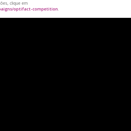
ções, clique em
paigns/optifact-competition
.