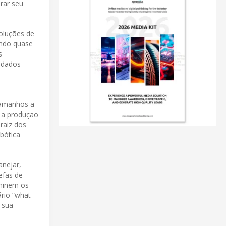
rar seu
soluções de
undo quase
s
 dados
tamanhos a
o a produção
raiz dos
bótica
anejar,
efas de
minem os
ário “what
 sua