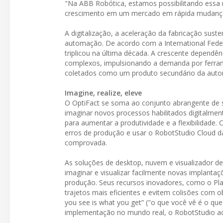
"Na ABB Robótica, estamos possibilitando essa
crescimento em um mercado em rápida mudanç
A digitalização, a aceleração da fabricação su
automação. De acordo com a International Fede
triplicou na última década. A crescente depend
complexos, impulsionando a demanda por ferrame
coletados como um produto secundário da aut
Imagine, realize, eleve
O OptiFact se soma ao conjunto abrangente de 
imaginar novos processos habilitados digitalment
para aumentar a produtividade e a flexibilidade
erros de produção e usar o RobotStudio Cloud d
comprovada.
As soluções de desktop, nuvem e visualizador d
imaginar e visualizar facilmente novas implantaç
produção. Seus recursos inovadores, como o P
trajetos mais eficientes e evitem colisões com 
you see is what you get” ("o que você vê é o q
implementação no mundo real, o RobotStudio a