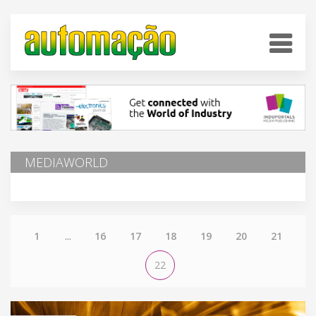
MEDIAWORLD
1
...
16
17
18
19
20
21
22