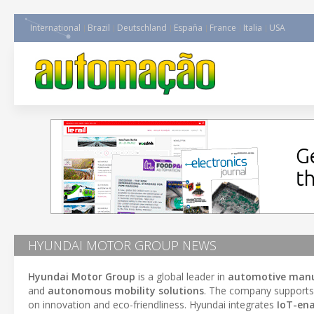
International
Brazil
Deutschland
España
France
Italia
USA
HYUNDAI MOTOR GROUP NEWS
Hyundai Motor Group
is a global leader in
automotive manu
and
autonomous mobility solutions
. The company supports 
on innovation and eco-friendliness. Hyundai integrates
IoT-ena