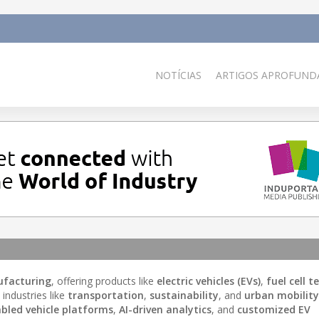
NOTÍCIAS
ARTIGOS APROFUNDA
facturing
, offering products like
electric vehicles (EVs)
,
fuel cell 
industries like
transportation
,
sustainability
, and
urban mobility
bled vehicle platforms
,
AI-driven analytics
, and
customized EV