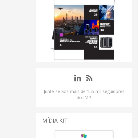
Junte-se aos mais de 155 mil seguidores
do IMP
MÍDIA KIT