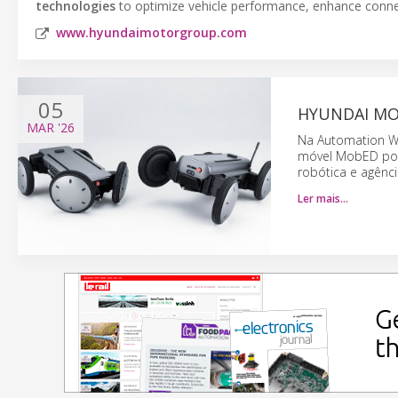
technologies
to optimize vehicle performance, enhance connect
www.hyundaimotorgroup.com
05
HYUNDAI MO
MAR
'26
Na Automation Wo
móvel MobED por
robótica e agênci
Ler mais…